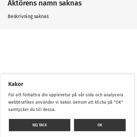
Aktörens namn saknas
Beskrivning saknas
Stockholm Craft Week
30 september – 4 oktober 2026
Kakor
För att förbättra din upplevelse på vår sida och analysera
webbtrafiken använder vi kakor. Genom att klicka på "OK"
samtycker du till dessa.
LOGGA IN
NEJ TACK
OK