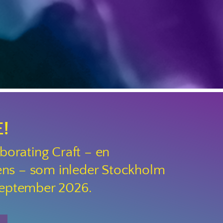
!
borating Craft – en
rens – som inleder Stockholm
september 2026.