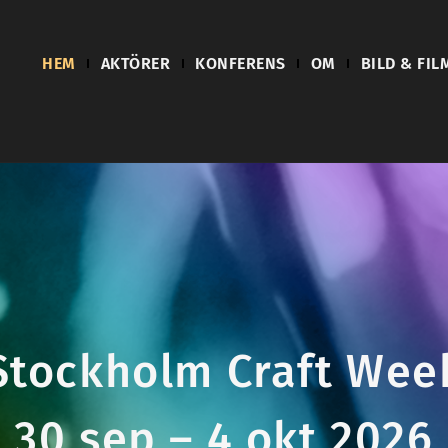
HEM
AKTÖRER
KONFERENS
OM
BILD & FIL
Stockholm Craft Wee
30 sep – 4 okt 2026