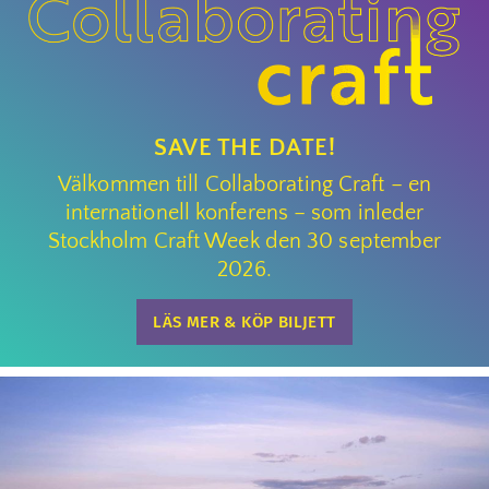
SAVE THE DATE!
Välkommen till Collaborating Craft – en
internationell konferens – som inleder
Stockholm Craft Week den 30 september
2026.
LÄS MER & KÖP BILJETT