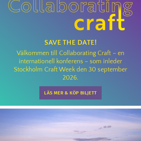
SAVE THE DATE!
Välkommen till Collaborating Craft – en
internationell konferens – som inleder
Stockholm Craft Week den 30 september
2026.
LÄS MER & KÖP BILJETT